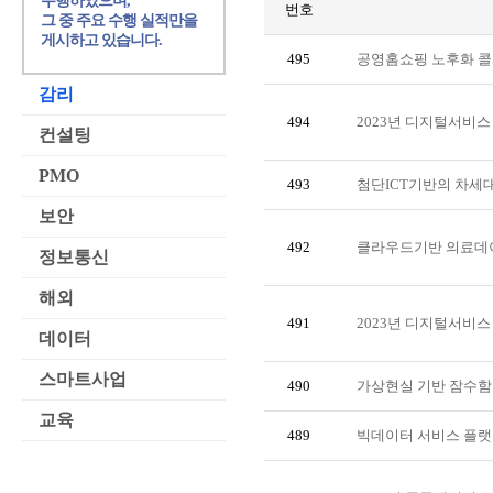
수행하였으며,
번호
그 중 주요 수행 실적만을
게시하고 있습니다.
495
공영홈쇼핑 노후화 콜
감리
494
2023년 디지털서비스
컨설팅
PMO
493
첨단ICT기반의 차세
보안
492
클라우드기반 의료데
정보통신
해외
491
2023년 디지털서비스
데이터
스마트사업
490
가상현실 기반 잠수함
교육
489
빅데이터 서비스 플랫폼