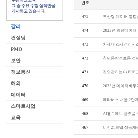
수행하였으며,
번호
그 중 주요 수행 실적만을
게시하고 있습니다.
475
부산형 데이터 통합
감리
474
2023년 의료데이터
컨설팅
473
차세대 조세정리시스
PMO
472
청년몽땅정보통 전면
보안
정보통신
471
경영관리분야 ERP 
해외
470
2023년 데이터바
데이터
469
메타버스 서울 2단계
스마트사업
468
AI홍수예보 플랫폼 
교육
467
비전21모델 성능개