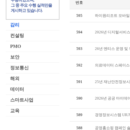
수행하였으며,
번호
그 중 주요 수행 실적만을
게시하고 있습니다.
595
하이원리조트 모바일
감리
594
2026년 디지털서비스
컨설팅
PMO
593
26년 엔티스 운영 및
보안
592
의료데이터 스페이스
정보통신
해외
591
25년 재난안전정보시
데이터
590
2026년 공공 마이
스마트사업
교육
589
경영정보시스템 UIUX
588
공영홈쇼핑 캠페인 솔