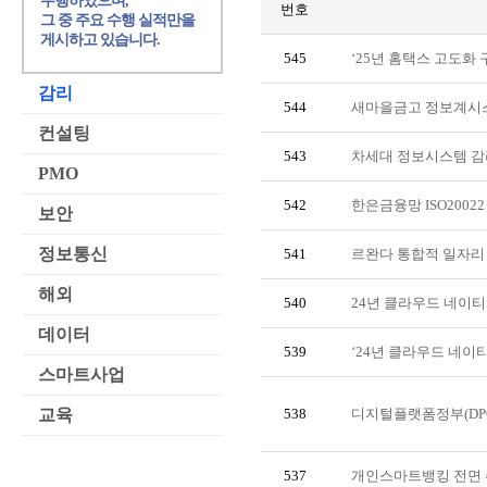
수행하였으며,
번호
그 중 주요 수행 실적만을
게시하고 있습니다.
545
‘25년 홈택스 고도화 
감리
544
새마을금고 정보계시스
컨설팅
543
차세대 정보시스템 감
PMO
542
한은금융망 ISO20022
보안
정보통신
541
르완다 통합적 일자리
해외
540
24년 클라우드 네이티
데이터
539
‘24년 클라우드 네
스마트사업
교육
538
디지털플랫폼정부(DP
537
개인스마트뱅킹 전면 