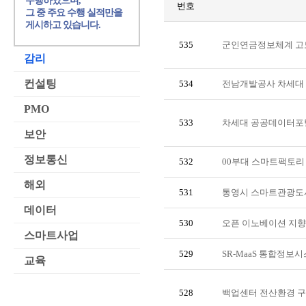
수행하였으며,
번호
그 중 주요 수행 실적만을
게시하고 있습니다.
535
군인연금정보체계 고
감리
컨설팅
534
전남개발공사 차세대 
PMO
533
차세대 공공데이터포털
보안
정보통신
532
00부대 스마트팩토리
해외
531
통영시 스마트관광도시
데이터
530
오픈 이노베이션 지향 
스마트사업
529
SR-MaaS 통합정보
교육
528
백업센터 전산환경 