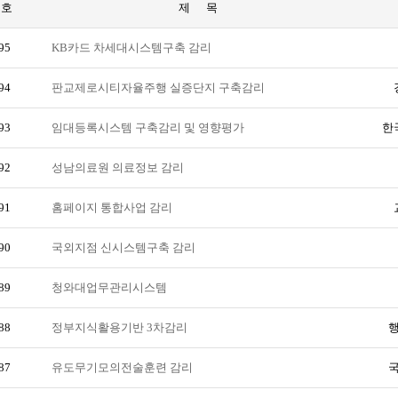
번호
제 목
95
KB카드 차세대시스템구축 감리
94
판교제로시티자율주행 실증단지 구축감리
93
임대등록시스템 구축감리 및 영향평가
한
92
성남의료원 의료정보 감리
91
홈페이지 통합사업 감리
90
국외지점 신시스템구축 감리
89
청와대업무관리시스템
88
정부지식활용기반 3차감리
행
87
유도무기모의전술훈련 감리