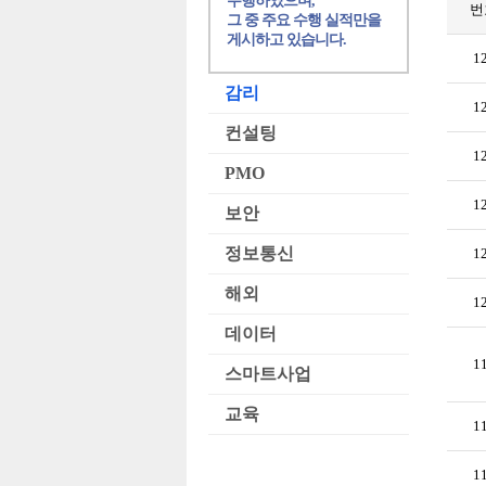
수행하였으며,
번
그 중 주요 수행 실적만을
게시하고 있습니다.
1
감리
1
컨설팅
1
PMO
1
보안
정보통신
1
해외
1
데이터
1
스마트사업
교육
1
1