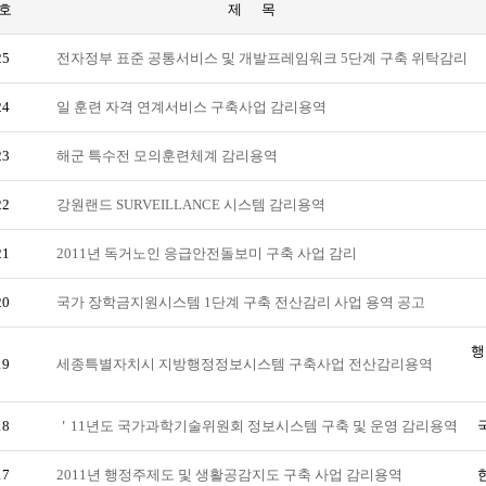
호
제 목
25
전자정부 표준 공통서비스 및 개발프레임워크 5단계 구축 위탁감리
24
일 훈련 자격 연계서비스 구축사업 감리용역
23
해군 특수전 모의훈련체계 감리용역
22
강원랜드 SURVEILLANCE 시스템 감리용역
21
2011년 독거노인 응급안전돌보미 구축 사업 감리
20
국가 장학금지원시스템 1단계 구축 전산감리 사업 용역 공고
행
19
세종특별자치시 지방행정정보시스템 구축사업 전산감리용역
18
＇11년도 국가과학기술위원회 정보시스템 구축 및 운영 감리용역
17
2011년 행정주제도 및 생활공감지도 구축 사업 감리용역