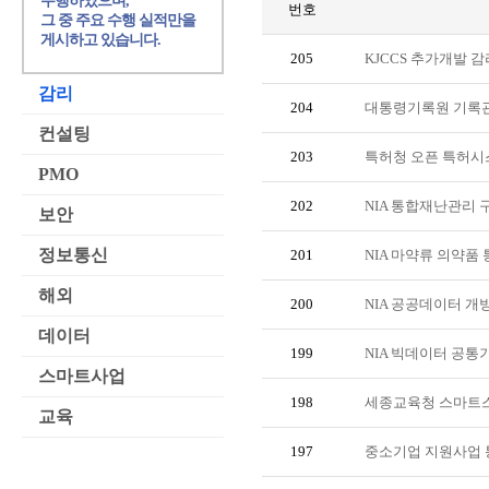
수행하였으며,
번호
그 중 주요 수행 실적만을
게시하고 있습니다.
205
KJCCS 추가개발 감
감리
204
대통령기록원 기록
컨설팅
203
특허청 오픈 특허시
PMO
202
NIA 통합재난관리
보안
정보통신
201
NIA 마약류 의약품
해외
200
NIA 공공데이터 개
데이터
199
NIA 빅데이터 공통
스마트사업
198
세종교육청 스마트
교육
197
중소기업 지원사업 