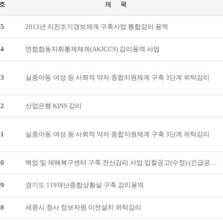
호
제 목
65
2013년 지진조기경보체계 구축사업 통합감리 용역
64
연합합동지휘통제체계(AKJCCS) 감리용역 사업
63
실종아동·여성 등 사회적 약자 종합지원체계 구축 3단계 위탁감리
62
산업은행 KINS 감리
61
실종아동·여성 등 사회적 약자 종합지원체계 구축 3단계 위탁감리
60
백업 및 재해복구센터 구축 전산감리 사업 입찰공고(수정) (긴급공…
59
경기도 119재난종합상황실 구축 감리용역
58
세종시 청사 정보자원 이전설치 위탁감리