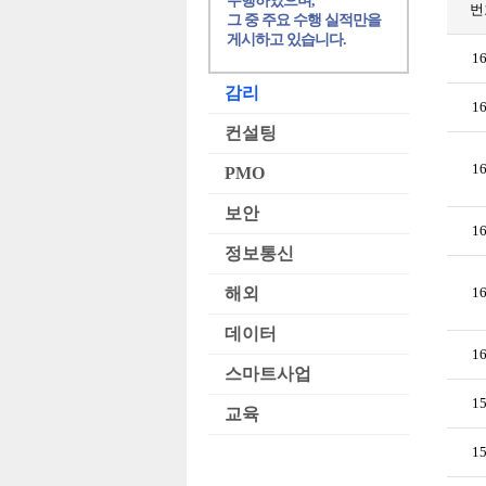
수행하였으며,
번
그 중 주요 수행 실적만을
게시하고 있습니다.
1
감리
1
컨설팅
1
PMO
보안
1
정보통신
해외
1
데이터
1
스마트사업
1
교육
1