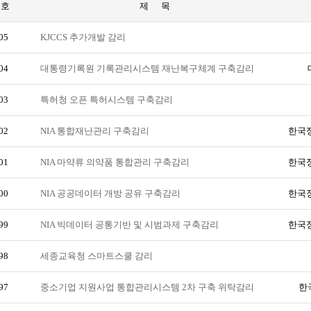
번호
제 목
05
KJCCS 추가개발 감리
04
대통령기록원 기록관리시스템 재난복구체계 구축감리
03
특허청 오픈 특허시스템 구축감리
02
NIA 통합재난관리 구축감리
한국정
01
NIA 마약류 의약품 통합관리 구축감리
한국정
00
NIA 공공데이터 개방 공유 구축감리
한국정
99
NIA 빅데이터 공통기반 및 시범과제 구축감리
한국정
98
세종교육청 스마트스쿨 감리
97
중소기업 지원사업 통합관리시스템 2차 구축 위탁감리
한