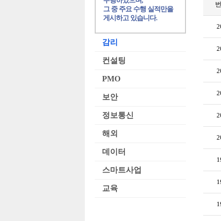
수행하였으며,
그 중 주요 수행 실적만을
게시하고 있습니다.
2
감리
2
컨설팅
2
PMO
2
보안
정보통신
2
해외
2
데이터
1
스마트사업
1
교육
1