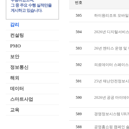
수행하였으며,
번호
그 중 주요 수행 실적만을
게시하고 있습니다.
595
하이원리조트 모바일
감리
594
2026년 디지털서비스
컨설팅
PMO
593
26년 엔티스 운영 및
보안
592
의료데이터 스페이스
정보통신
해외
591
25년 재난안전정보시
데이터
590
2026년 공공 마이
스마트사업
교육
589
경영정보시스템 UIUX
588
공영홈쇼핑 캠페인 솔