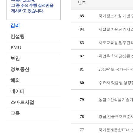
수행하였으며,
번호
그 중 주요 수행 실적만을
게시하고 있습니다.
85
국가정보자원 개방 
감리
84
시설물 자원관리시스
컨설팅
83
시도교육청 업무관리
PMO
82
취업후 학자금상환 
보안
정보통신
81
2010년도 국가공
해외
80
수요자 맞춤형 행정
데이터
79
농림수산식품기술기
스마트사업
교육
78
경남 긴급구조표준
77
국가통계통합DB시스