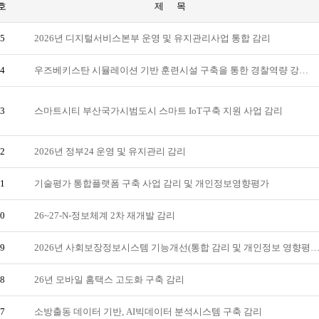
호
제 목
5
2026년 디지털서비스본부 운영 및 유지관리사업 통합 감리
4
우즈베키스탄 시뮬레이션 기반 훈련시설 구축을 통한 경찰역량 강…
3
스마트시티 부산국가시범도시 스마트 IoT구축 지원 사업 감리
2
2026년 정부24 운영 및 유지관리 감리
1
기술평가 통합플랫폼 구축 사업 감리 및 개인정보영향평가
0
26~27-N-정보체계 2차 재개발 감리
9
2026년 사회보장정보시스템 기능개선(통합 감리 및 개인정보 영향평
8
26년 모바일 홈택스 고도화 구축 감리
7
소방출동 데이터 기반, AI빅데이터 분석시스템 구축 감리