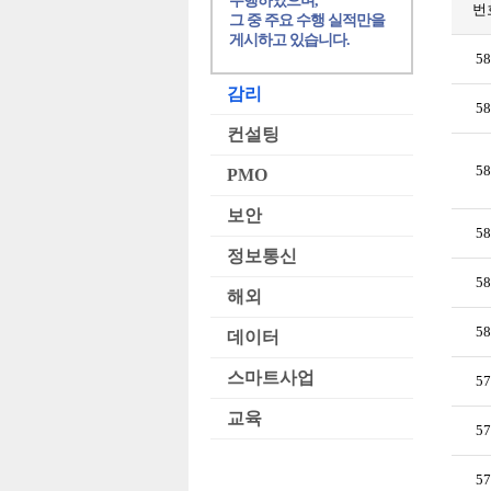
수행하였으며,
번
그 중 주요 수행 실적만을
게시하고 있습니다.
58
감리
58
컨설팅
58
PMO
보안
58
정보통신
58
해외
58
데이터
스마트사업
57
교육
57
57