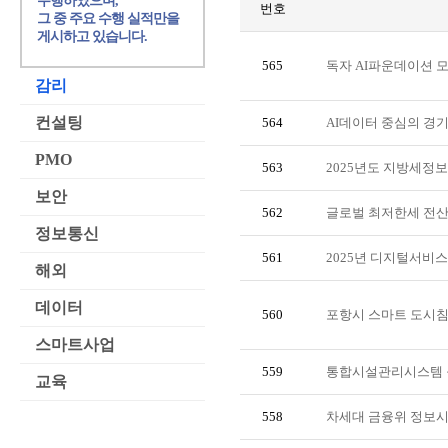
수행하였으며,
번호
그 중 주요 수행 실적만을
게시하고 있습니다.
565
독자 AI파운데이션 
감리
컨설팅
564
AI데이터 중심의 경
PMO
563
2025년도 지방세정
보안
562
글로벌 최저한세 전산
정보통신
561
2025년 디지털서비
해외
데이터
560
포항시 스마트 도시
스마트사업
559
통합시설관리시스템 
교육
558
차세대 금융위 정보시