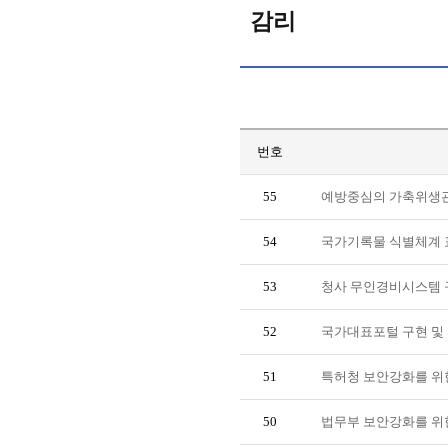
감리
번호
55
예방중심의 가축위생관리
54
국가기록물 식별체계 
53
청사 무인경비시스템 
52
국가대표포털 구현 및 
51
특허청 보안강화를 위
50
법무부 보안강화를 위