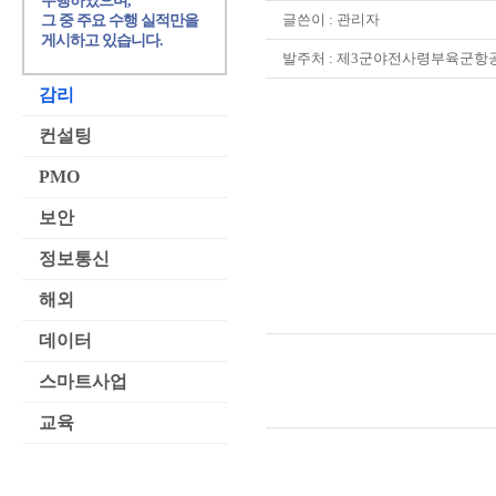
수행하였으며,
글쓴이 :
관리자
그 중 주요 수행 실적만을
게시하고 있습니다.
발주처 : 제3군야전사령부육군
감리
컨설팅
PMO
보안
정보통신
해외
데이터
스마트사업
교육