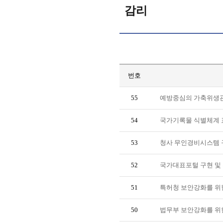
감리
번호
55
예방중심의 가축위생관리
54
국가기록물 식별체계 
53
청사 무인경비시스템 
52
국가대표포털 구현 및 
51
특허청 보안강화를 위
50
법무부 보안강화를 위