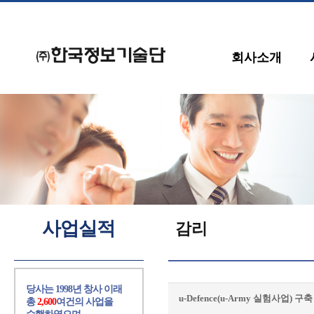
회사소개
사업실적
감리
당사는 1998년 창사 이래
u-Defence(u-Army 실험사업) 
총
2,600
여건의 사업을