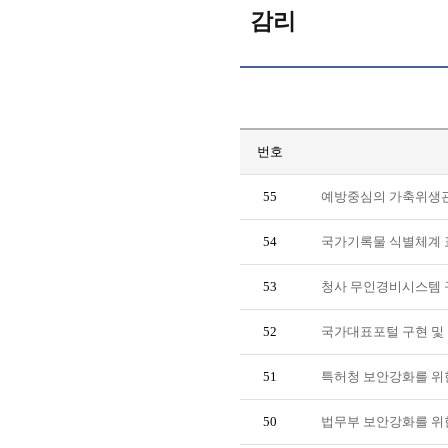
감리
번호
55
예방중심의 가축위생관리
54
국가기록물 식별체계 
53
청사 무인경비시스템 
52
국가대표포털 구현 및 
51
특허청 보안강화를 위
50
법무부 보안강화를 위