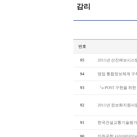
감리
번호
95
2011년 선진예보시스
94
영업 통합정보체계 구
93
『u-POST 구현을 위
92
2011년 정보화지원사
91
한국건설교통기술평가
90
인천공항 사이버터미널