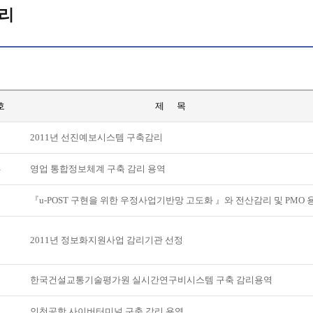
리
호
제 목
5
2011년 선진예보시스템 구축감리
4
영업 통합정보체계 구축 감리 용역
3
『u-POST 구현을 위한 우정사업기반망 고도화 』와 전산감리 및 PMO 
2
2011년 정보화지원사업 감리기관 선정
1
한국건설교통기술평가원 실시간연구비시스템 구축 감리용역
0
인천공항 사이버터미널 구축 감리 용역