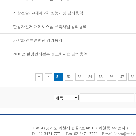
9
지상전술C4I체계 2차 성능개량 감리용역
8
한강자전거 대여시스템 구축사업 감리용역
7
과학화 전투훈련단 감리용역
6
2010년 질병관리본부 정보화사업 감리용역
51
52
53
54
55
56
57
58
(13814) 경기도 과천시 뒷골2로 66-1
( 과천동 388번지 )
Tel. 02-3471-7771
Fax. 02-3471-7773
E-mail.
kisca@audit.