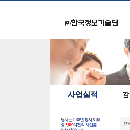
사업실적
감
당사는 1998년 창사 이래
(
총
2,600
여건의 사업을