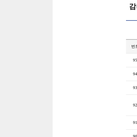
감
번
9
9
9
9
9
9