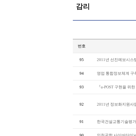
감리
번호
95
2011년 선진예보시스
94
영업 통합정보체계 구
93
『u-POST 구현을 위
92
2011년 정보화지원사
91
한국건설교통기술평가
90
인천공항 사이버터미널