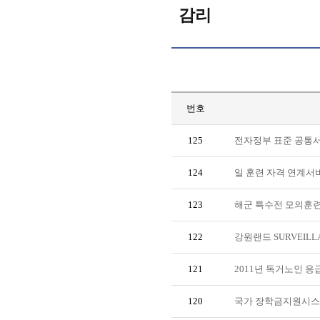
감리
번호
125
전자정부 표준 공통서
124
일 훈련 자격 연계서
123
해군 특수전 모의훈
122
강원랜드 SURVEIL
121
2011년 독거노인 
120
국가 장학금지원시스템