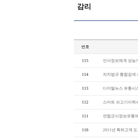
감리
번호
115
인사정보체계 성능
114
자치법규 통합검색 
113
디지털뉴스 유통시스
112
스마트 쇠고기이력시
111
연합군사정보유통체계
110
2011년 특허고객 