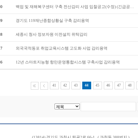
60
백업 및 재해복구센터 구축 전산감리 사업 입찰공고(수정) (긴급공…
59
경기도 119재난종합상황실 구축 감리용역
58
세종시 청사 정보자원 이전설치 위탁감리
57
외국국적동포 취업교육시스템 고도화 사업 감리용역
56
12년 스마트지능형 항만운영통합시스템 구축사업 감리용역
41
42
43
44
45
46
47
48
(13814) 경기도 과천시 뒷골2로 66-1
( 과천동 388번지 )