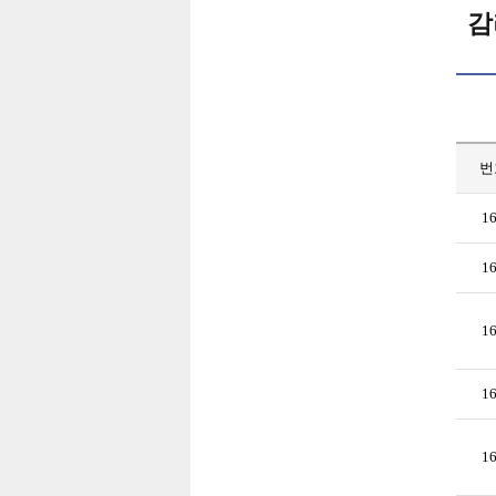
감
번
1
1
1
1
1