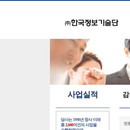
사업실적
감
당사는 1998년 창사 이래
민
총
2,600
여건의 사업을