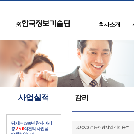
회사소개
사업실적
감리
당사는 1998년 창사 이래
KJCCS 성능개량사업 감리용역
총
2,600
여건의 사업을