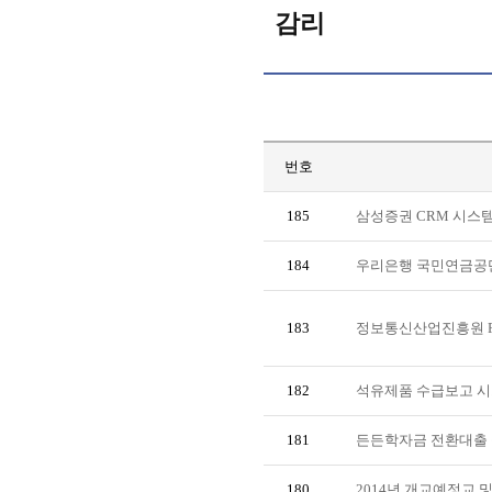
감리
번호
185
삼성증권 CRM 시스
184
우리은행 국민연금공
183
정보통신산업진흥원 R
182
석유제품 수급보고 시스
181
든든학자금 전환대출 
180
2014년 개교예정교