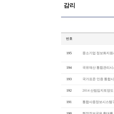
감리
번호
195
중소기업 정보화지원
194
국유재산 통합관리시스
193
국가표준·인증 통합시
192
2014 산림입지토양
191
통합사증정보시스템구
190
행정정보공유 확대를 