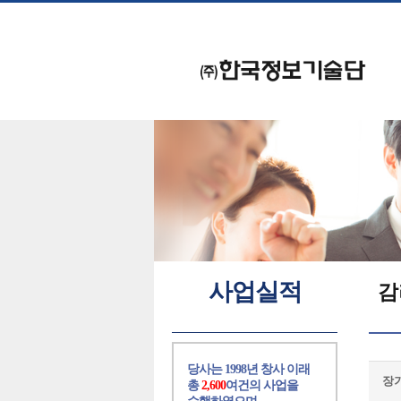
사업실적
감
당사는 1998년 창사 이래
장
총
2,600
여건의 사업을