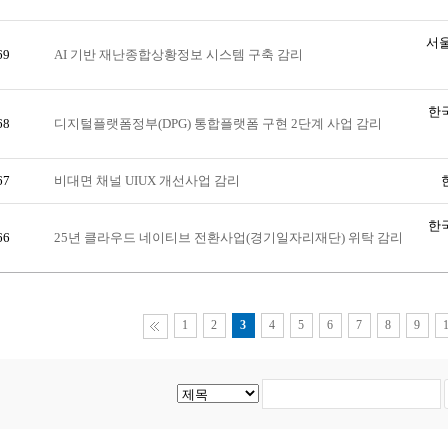
서
69
AI 기반 재난종합상황정보 시스템 구축 감리
한
68
디지털플랫폼정부(DPG) 통합플랫폼 구현 2단계 사업 감리
67
비대면 채널 UIUX 개선사업 감리
한
66
25년 클라우드 네이티브 전환사업(경기일자리재단) 위탁 감리
1
2
3
4
5
6
7
8
9