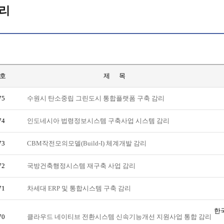
리
호
제 목
75
수원시 탄소중립 그린도시 통합플랫폼 구축 감리
74
인도네시아 법령정보시스템 구축사업 시스템 감리
73
CBM작전모의모델(Build-I) 체계개발 감리
72
국방건축행정시스템 재구축 사업 감리
71
차세대 ERP 및 통합시스템 구축 감리
한
70
클라우드 네이티브 전환시스템 신속기능개선 지원사업 통합 감리