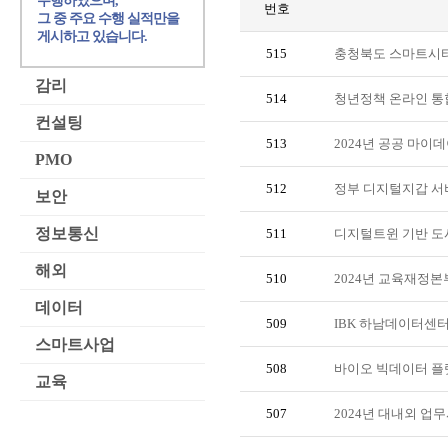
수행하였으며,
번호
그 중 주요 수행 실적만을
게시하고 있습니다.
515
충청북도 스마트시티
감리
514
청년정책 온라인 통
컨설팅
513
2024년 공공 마이
PMO
512
정부 디지털지갑 서
보안
정보통신
511
디지털트윈 기반 도
해외
510
2024년 교육재정본
데이터
509
IBK 하남데이터센터
스마트사업
508
바이오 빅데이터 플랫
교육
507
2024년 대내외 업