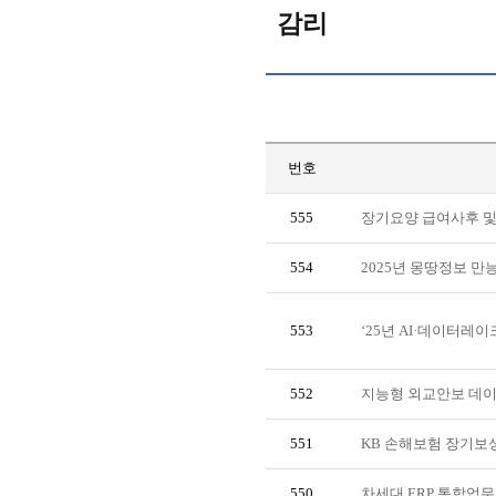
감리
번호
555
장기요양 급여사후 및
554
2025년 몽땅정보 
553
‘25년 AI·데이터레
552
지능형 외교안보 데이
551
KB 손해보험 장기보상
550
차세대 ERP 통합업무