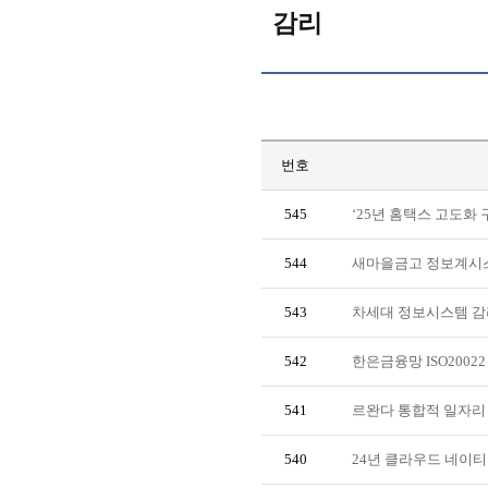
감리
번호
545
‘25년 홈택스 고도화 
544
새마을금고 정보계시스
543
차세대 정보시스템 감
542
한은금융망 ISO20022
541
르완다 통합적 일자리
540
24년 클라우드 네이티