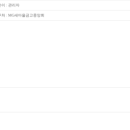
이 :
관리자
주처 : MG새마을금고중앙회