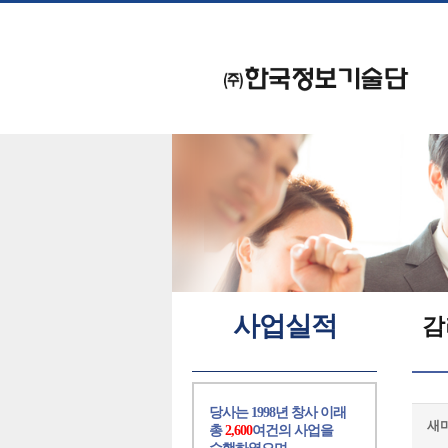
사업실적
감
당사는 1998년 창사 이래
새
총
2,600
여건의 사업을