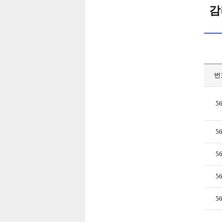
감
번
5
5
5
5
5