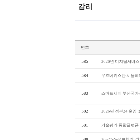
감리
번호
585
2026년 디지털서비
584
우즈베키스탄 시뮬레이
583
스마트시티 부산국가시
582
2026년 정부24 운영
581
기술평가 통합플랫폼 
580
26~27-N-정보체계 