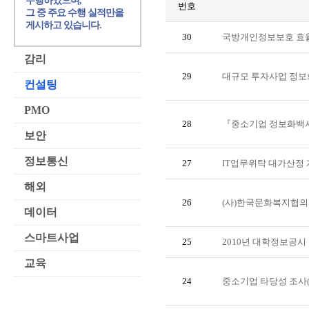
수행하였으며,
번호
그 중 주요 수행 실적만을
게시하고 있습니다.
30
국방개인정보보호 효율
감리
29
대규모 투자사업 정보
컨설팅
PMO
28
『중소기업 정보화백서
보안
정보통신
27
IT업무위탁 대가산정
해외
26
(사)한국문화복지협의
데이터
스마트사업
25
2010년 대학정보공
교육
24
중소기업 타당성 조사