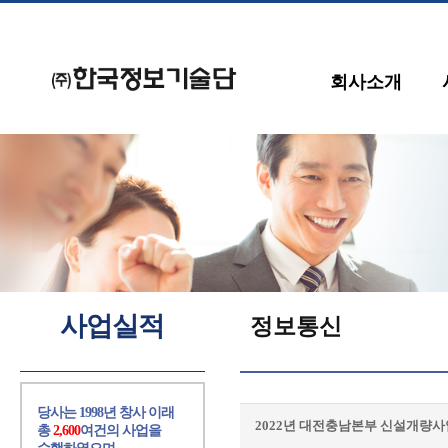
회사소개
사업실적
정보통신
당사는 1998년 창사 이래
2022년 대전충남본부 신설개량
총
2,600
여건의 사업을