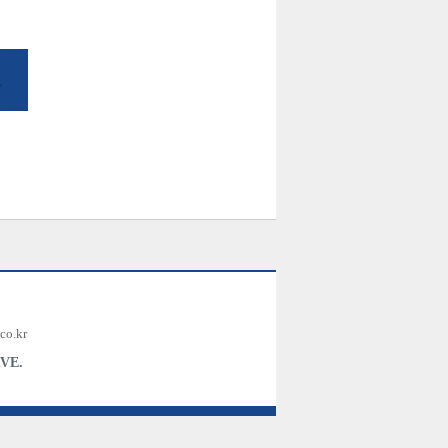
co.kr
VE.