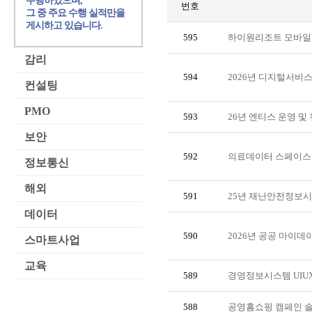
수행하였으며,
번호
그 중 주요 수행 실적만을
게시하고 있습니다.
595
하이원리조트 모바일
감리
594
2026년 디지털서비스
컨설팅
PMO
593
26년 엔티스 운영 및
보안
592
의료데이터 스페이스
정보통신
해외
591
25년 재난안전정보시
데이터
590
2026년 공공 마이
스마트사업
교육
589
경영정보시스템 UIUX
588
공영홈쇼핑 캠페인 솔