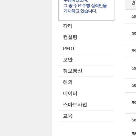
수행하였으며,
번
그 중 주요 수행 실적만을
게시하고 있습니다.
5
감리
5
컨설팅
PMO
5
보안
5
정보통신
해외
5
데이터
5
스마트사업
교육
5
5