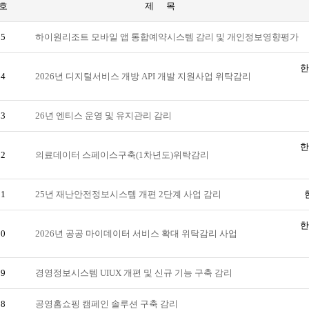
호
제 목
95
하이원리조트 모바일 앱 통합예약시스템 감리 및 개인정보영향평가
한
94
2026년 디지털서비스 개방 API 개발 지원사업 위탁감리
93
26년 엔티스 운영 및 유지관리 감리
한
92
의료데이터 스페이스구축(1차년도)위탁감리
91
25년 재난안전정보시스템 개편 2단계 사업 감리
한
90
2026년 공공 마이데이터 서비스 확대 위탁감리 사업
89
경영정보시스템 UIUX 개편 및 신규 기능 구축 감리
88
공영홈쇼핑 캠페인 솔루션 구축 감리