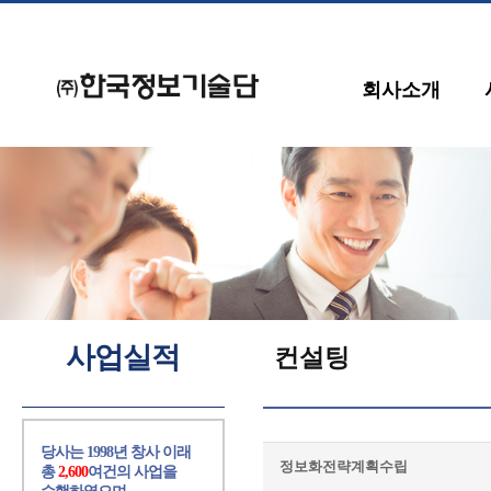
회사소개
사업실적
컨설팅
당사는 1998년 창사 이래
정보화전략계획수립
총
2,600
여건의 사업을