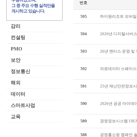
수행하였으며,
번호
그 중 주요 수행 실적만을
게시하고 있습니다.
595
하이원리조트 모바일
감리
594
2026년 디지털서비스
컨설팅
PMO
593
26년 엔티스 운영 및
보안
592
의료데이터 스페이스
정보통신
해외
591
25년 재난안전정보시
데이터
590
2026년 공공 마이
스마트사업
교육
589
경영정보시스템 UIUX
588
공영홈쇼핑 캠페인 솔